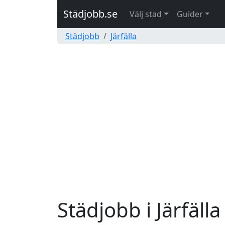
Städjobb.se
Välj stad
Guider
Städjobb
Järfälla
Städjobb i Järfälla