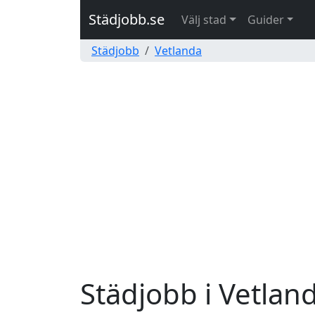
Städjobb.se
Välj stad
Guider
Städjobb
Vetlanda
Städjobb i Vetlan